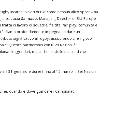
rugby
incarna
i
valori
di
Bkt
come
nessun
altro
sport –
ha
giunto
Lucia
Salmaso
,
Managing
Director
di
Bkt
Europe
i
tratta
di
lavoro
di
squadra
,
fisicità
,
fair
play
,
comunità
e
ltà
.
Siamo
profondamente
impegnati
a
dare
un
tributo
significativo
al
rugby
,
assicurando
che
il
gioco
bale
.
Questa
partnership
con
il
Sei
Nazioni
è
ionati
leggendari
,
ma
anche
le
stelle
nascenti
che
via
il
31
gennaio
e
durerà
fino
al
15
marzo
.
Il
Sei Nazioni
ome
,
quando
e
dove
guardare
i
Campionati
: