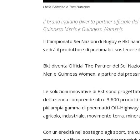
Lucia Salmaso e Tom Harrison
Il brand indiano diventa partner ufficiale del
Guinness Men's e Guinness Women's
Il
Campionato
Sei
Nazioni
di
Rugby
e
Bkt
han
vedrà
il
produttore
di
pneumatici
sostenere
i
Bkt
diventa
Official
Tire
Partner
del
Sei
Nazio
Men
e
Guinness
Women
,
a
partire
dai
prossi
Le
soluzioni
innovative
di
Bkt
sono
progettat
dell
'
azienda
comprende
oltre
3
.
600
prodotti
più
ampia
gamma
di
pneumatici
Off
-
Highway
agricolo
,
industriale
,
movimento
terra
,
minera
Con
un
'
eredità
nel
sostegno
agli
sport
,
tra
cu