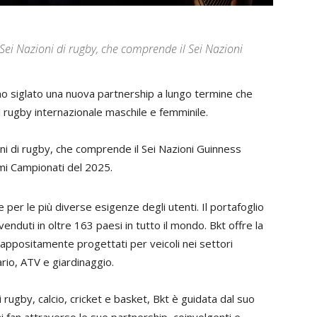
 Sei Nazioni di rugby, che comprende il Sei Nazioni
no
siglato
una
nuova
partnership
a
lungo
termine
che
l
rugby
internazionale
maschile
e
femminile
.
ni
di
rugby
,
che
comprende
il
Sei Nazioni
Guinness
mi
Campionati
del
2025
.
e
per
le
più
diverse
esigenze
degli
utenti
.
Il
portafoglio
venduti
in
oltre
163
paesi
in
tutto
il
mondo
.
Bkt
offre
la
appositamente
progettati
per
veicoli
nei
settori
rio
,
ATV
e
giardinaggio
.
i
rugby
,
calcio
,
cricket
e
basket
,
Bkt
è
guidata
dal
suo