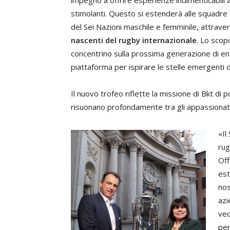
impegno
a
offrire
esperienze
indimenticabili
a
stimolanti
.
Questo
si
estenderà
alle
squadre
del
Sei
Nazioni
maschile
e
femminile
,
attrave
nascenti
del
rugby
internazionale
.
Lo
scop
concentrino
sulla
prossima
generazione
di
en
piattaforma
per
ispirare
le
stelle
emergenti
d
Il
nuovo
trofeo
riflette
la
missione
di
Bkt
di
p
risuonano
profondamente
tra
gli
appassionat
«
Il
ru
Off
es
nos
azi
ve
pe