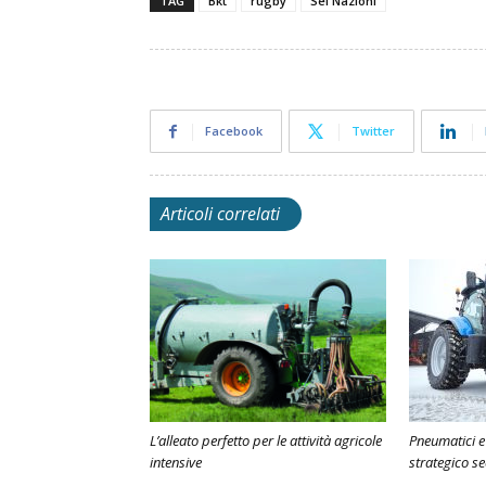
TAG
Bkt
rugby
Sei Nazioni
Facebook
Twitter
Articoli correlati
L’alleato perfetto per le attività agricole
Pneumatici e
intensive
strategico s