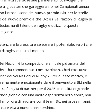
i
fan
attraverso
le
sue
partnership
,
coinvolgenti
e
e
ai
giocatori
che
gareggeranno
nei
Campionati
annuali
rso
l
'
introduzione
del
nuovo
premio
Bkt
per
le
stelle
o
del
nuovo
premio
è
che
Bkt
e
il
Sei
Nazioni
di
Rugby
si
tusiasmanti
talenti
del
rugby
e
utilizzino
questa
el
gioco
.
otenziare
la
crescita
e
celebrare
il
potenziale
,
valori
che
i
di
rugby
di
tutto
il
mondo
.
Sei
Nazioni
è
la
competizione
annuale
più
amata
del
gby – ha commentato
Tom
Harrison
,
Chief
Executive
icer
del
Sei
Nazioni
di
Rugby –
.
Per
questo
motivo
,
è
tremamente
emozionante
dare
il
benvenuto
a
Bkt
nella
tra
famiglia
di
partner
per
il
2025
.
In
qualità
di
grande
enda
globale
con
una
vasta
esperienza
nello
sport
,
non
diamo
l
'
ora
di
lavorare
con
il
team
Bkt
nei
prossimi
anni
,
r
dare
vita
a
questa
partnership
».