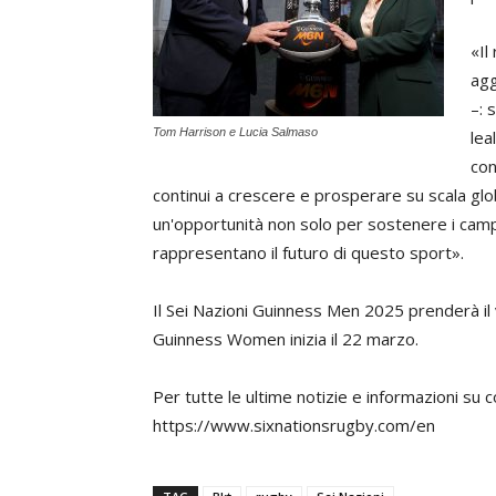
«Il
ag
–
:
s
Tom Harrison e Lucia Salmaso
lea
con
continui
a
crescere
e
prosperare
su
scala
glo
un
'
opportunità
non
solo
per
sostenere
i
camp
rappresentano
il
futuro
di
questo
sport
».
Il
Sei Nazioni
Guinness
Men
2025
prenderà
il
Guinness
Women
inizia
il
22
marzo
.
Per
tutte
le
ultime
notizie
e
informazioni
su
c
https://www.sixnationsrugby.com/en