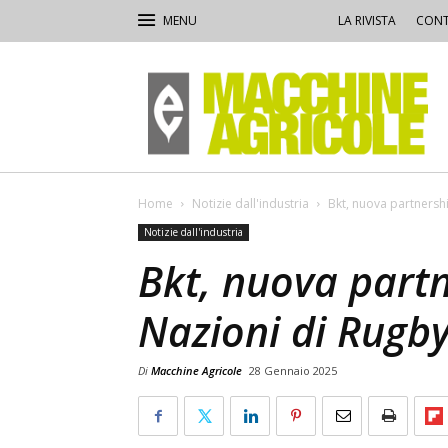
LA RIVISTA
CONT
Macchine
Agricole
Home
Notizie dall'industria
Bkt, nuova partnershi
Notizie dall'industria
Bkt, nuova partn
Nazioni di Rugb
Di
Macchine Agricole
28 Gennaio 2025