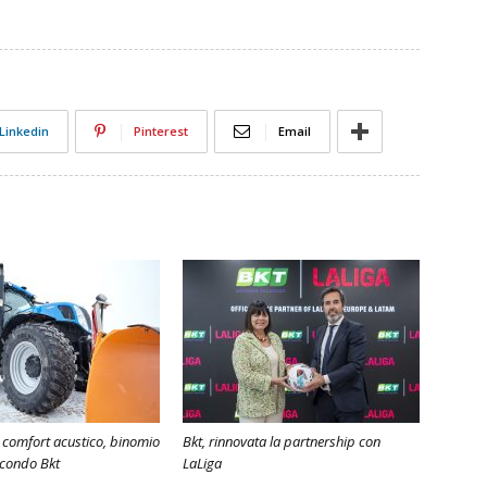
Linkedin
Pinterest
Email
 comfort acustico, binomio
Bkt, rinnovata la partnership con
econdo Bkt
LaLiga