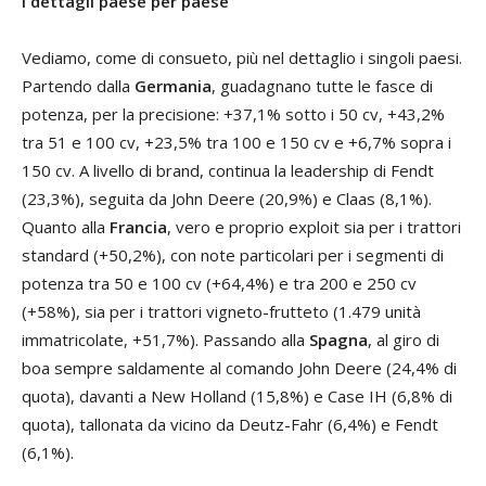
I dettagli paese per paese
Vediamo, come di consueto, più nel dettaglio i singoli paesi.
Partendo dalla
Germania
, guadagnano tutte le fasce di
potenza, per la precisione: +37,1% sotto i 50 cv, +43,2%
tra 51 e 100 cv, +23,5% tra 100 e 150 cv e +6,7% sopra i
150 cv. A livello di brand, continua la leadership di Fendt
(23,3%), seguita da John Deere (20,9%) e Claas (8,1%).
Quanto alla
Francia
, vero e proprio exploit sia per i trattori
standard (+50,2%), con note particolari per i segmenti di
potenza tra 50 e 100 cv (+64,4%) e tra 200 e 250 cv
(+58%), sia per i trattori vigneto-frutteto (1.479 unità
immatricolate, +51,7%). Passando alla
Spagna
, al giro di
boa sempre saldamente al comando John Deere (24,4% di
quota), davanti a New Holland (15,8%) e Case IH (6,8% di
quota), tallonata da vicino da Deutz-Fahr (6,4%) e Fendt
(6,1%).