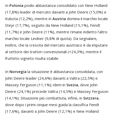
In
Polonia
podio abbastanza consolidato con New Holland
(17,8%) leader di mercato davanti a John Deere (15,0%) e
Kubota (12,2%), mentre in
Austria
domina il marchio locale
Steyr (17,7%), seguito da New Holland (15,1%), Fendt
(11,7%) e John Deere (11%), mentre rimane indietro l’altro
marchio locale Lindner (9,8% di quota). Da segnalare,
inoltre, che la crescita del mercato austriaco è da imputare
al settore dei trattori convenzionali (+24,3%), mentre il
frutteto-vigneto risulta stabile.
In
Norvegia
la situazione è abbastanza consolidata, con
John Deere leader (24,6%) davanti a Valtra (22,5%) e
Massey Ferguson (11,1%); idem in
Svezia
, dove John
Deere (24,1%) precede Valtra (14,5%) e Massey Ferguson
(14,1%). Situazione più combattuta, infine, in
Svizzera
,
dove dopo i primi cinque mesi guida la classifica Fendt
(17,6%), davanti a John Deere (12,1%) e New Holland