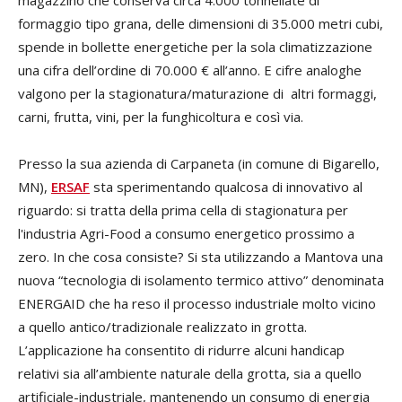
magazzino che conserva circa 4.000 tonnellate di
formaggio tipo grana, delle dimensioni di 35.000 metri cubi,
spende in bollette energetiche per la sola climatizzazione
una cifra dell’ordine di 70.000 € all’anno. E cifre analoghe
valgono per la stagionatura/maturazione di altri formaggi,
carni, frutta, vini, per la funghicoltura e così via.
Presso la sua azienda di Carpaneta (in comune di Bigarello,
MN),
ERSAF
sta sperimentando qualcosa di innovativo al
riguardo: si tratta della prima cella di stagionatura per
l'industria Agri-Food a consumo energetico prossimo a
zero. In che cosa consiste? Si sta utilizzando a Mantova una
nuova “tecnologia di isolamento termico attivo” denominata
ENERGAID che ha reso il processo industriale molto vicino
a quello antico/tradizionale realizzato in grotta.
L’applicazione ha consentito di ridurre alcuni handicap
relativi sia all’ambiente naturale della grotta, sia a quello
artificiale-industriale, mantenendo un consumo di energia