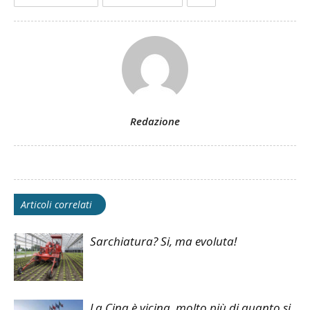
Redazione
Articoli correlati
Sarchiatura? Si, ma evoluta!
La Cina è vicina, molto più di quanto si