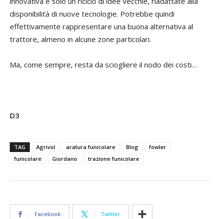
innovativa è solo un riciclo di idee vecchie, riadattate alla
disponibilità di nuove tecnologie. Potrebbe quindi
effettivamente rappresentare una buona alternativa al
trattore, almeno in alcune zone particolari.
Ma, come sempre, resta da sciogliere il nodo dei costi…
D3
TAG
Agrivol
aratura funicolare
Blog
fowler
funicolare
Giordano
trazione funicolare
Facebook
Twitter