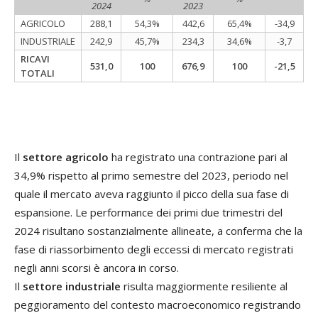
2024
2023
AGRICOLO
288,1
54,3%
442,6
65,4%
-34,9
INDUSTRIALE
242,9
45,7%
234,3
34,6%
-3,7
RICAVI
531,0
100
676,9
100
-21,5
TOTALI
Il
settore agricolo
ha registrato una contrazione pari al
34,9% rispetto al primo semestre del 2023, periodo nel
quale il mercato aveva raggiunto il picco della sua fase di
espansione. Le performance dei primi due trimestri del
2024 risultano sostanzialmente allineate, a conferma che la
fase di riassorbimento degli eccessi di mercato registrati
negli anni scorsi è ancora in corso.
Il
settore industriale
risulta maggiormente resiliente al
peggioramento del contesto macroeconomico registrando