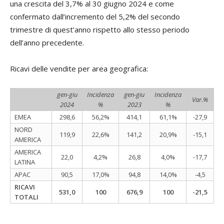
una crescita del 3,7% al 30 giugno 2024 e come
confermato dall’incremento del 5,2% del secondo
trimestre di quest’anno rispetto allo stesso periodo
dell’anno precedente.
Ricavi delle vendite per area geografica:
gen-giu
Incidenza
gen-giu
Incidenza
Var.%
2024
%
2023
%
EMEA
298,6
56,2%
414,1
61,1%
-27,9
NORD
119,9
22,6%
141,2
20,9%
-15,1
AMERICA
AMERICA
22,0
4,2%
26,8
4,0%
-17,7
LATINA
APAC
90,5
17,0%
94,8
14,0%
-4,5
RICAVI
531,0
100
676,9
100
-21,5
TOTALI