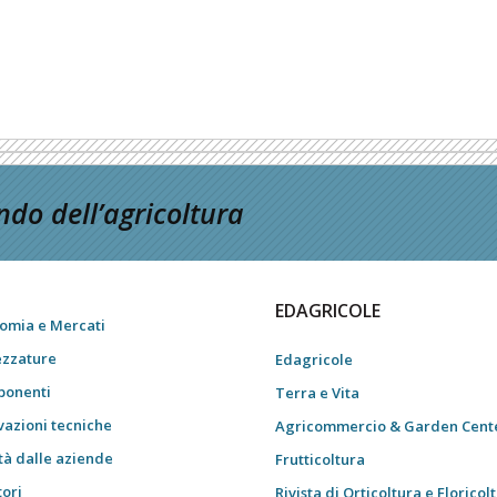
do dell’agricoltura
EDAGRICOLE
omia e Mercati
ezzature
Edagricole
onenti
Terra e Vita
vazioni tecniche
Agricommercio & Garden Cent
tà dalle aziende
Frutticoltura
tori
Rivista di Orticoltura e Floricol