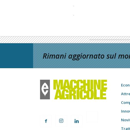
Rimani aggiornato sul mon
Econ
Attr
Comp
Inno
Novi
Trat