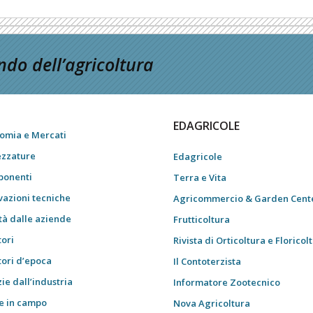
do dell’agricoltura
EDAGRICOLE
omia e Mercati
ezzature
Edagricole
onenti
Terra e Vita
vazioni tecniche
Agricommercio & Garden Cent
tà dalle aziende
Frutticoltura
tori
Rivista di Orticoltura e Floricol
tori d’epoca
Il Contoterzista
ie dall’industria
Informatore Zootecnico
e in campo
Nova Agricoltura