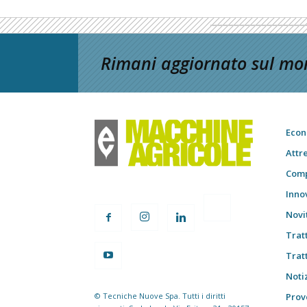
Rimani aggiornato sul mon
Econ
Attr
Comp
Inno
Novi
Trat
Trat
Notiz
© Tecniche Nuove Spa. Tutti i diritti
Prov