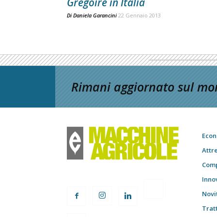
Grégoire in Italia
Di
Daniela Garancini
22 Gennaio 2013
Rimani aggiornato sul mon
Econ
Attr
Comp
Inno
Novi
Trat