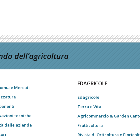
do dell’agricoltura
EDAGRICOLE
omia e Mercati
ezzature
Edagricole
onenti
Terra e Vita
vazioni tecniche
Agricommercio & Garden Cent
tà dalle aziende
Frutticoltura
tori
Rivista di Orticoltura e Floricol