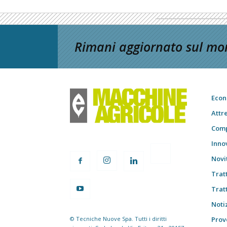
Rimani aggiornato sul mon
Econ
Attr
Comp
Inno
Novi
Trat
Trat
Notiz
© Tecniche Nuove Spa. Tutti i diritti
Prov