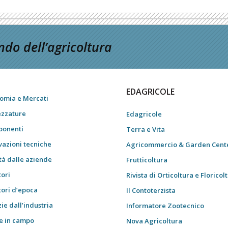
do dell’agricoltura
EDAGRICOLE
omia e Mercati
ezzature
Edagricole
onenti
Terra e Vita
vazioni tecniche
Agricommercio & Garden Cent
tà dalle aziende
Frutticoltura
tori
Rivista di Orticoltura e Floricol
tori d’epoca
Il Contoterzista
ie dall’industria
Informatore Zootecnico
e in campo
Nova Agricoltura