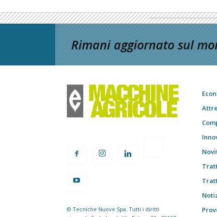
Rimani aggiornato sul mon
Econ
Attr
Comp
Inno
Novi
Trat
Trat
Notiz
© Tecniche Nuove Spa. Tutti i diritti
Prov