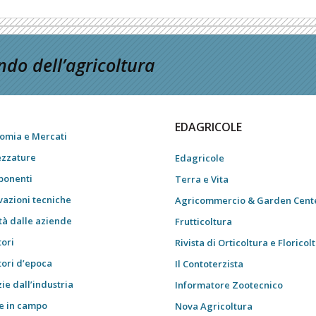
do dell’agricoltura
EDAGRICOLE
omia e Mercati
ezzature
Edagricole
onenti
Terra e Vita
vazioni tecniche
Agricommercio & Garden Cent
tà dalle aziende
Frutticoltura
tori
Rivista di Orticoltura e Floricol
tori d’epoca
Il Contoterzista
ie dall’industria
Informatore Zootecnico
e in campo
Nova Agricoltura