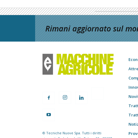
Rimani aggiornato sul mon
Econ
Attr
Comp
Inno
Novi
Trat
Trat
Notiz
© Tecniche Nuove Spa. Tutti i diritti
Prov