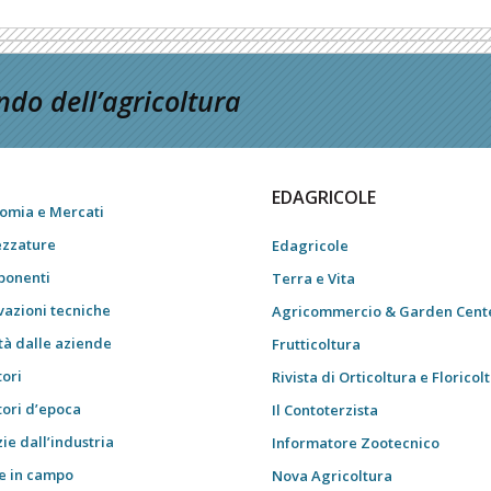
do dell’agricoltura
EDAGRICOLE
omia e Mercati
ezzature
Edagricole
onenti
Terra e Vita
vazioni tecniche
Agricommercio & Garden Cent
tà dalle aziende
Frutticoltura
tori
Rivista di Orticoltura e Floricol
tori d’epoca
Il Contoterzista
ie dall’industria
Informatore Zootecnico
e in campo
Nova Agricoltura