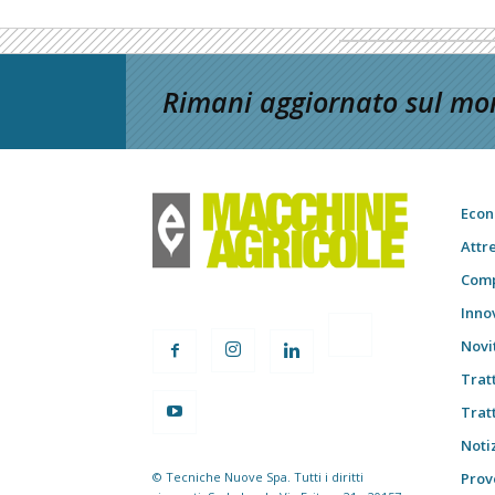
Rimani aggiornato sul mon
Econ
Attr
Comp
Inno
Novi
Trat
Trat
Notiz
© Tecniche Nuove Spa. Tutti i diritti
Prov