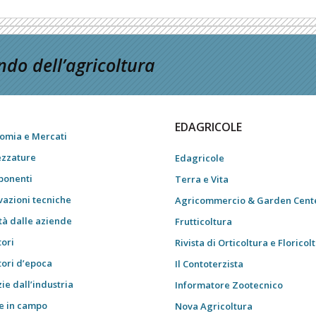
do dell’agricoltura
EDAGRICOLE
omia e Mercati
ezzature
Edagricole
onenti
Terra e Vita
vazioni tecniche
Agricommercio & Garden Cent
tà dalle aziende
Frutticoltura
tori
Rivista di Orticoltura e Floricol
tori d’epoca
Il Contoterzista
ie dall’industria
Informatore Zootecnico
e in campo
Nova Agricoltura