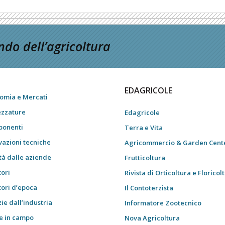
do dell’agricoltura
EDAGRICOLE
omia e Mercati
ezzature
Edagricole
onenti
Terra e Vita
vazioni tecniche
Agricommercio & Garden Cent
tà dalle aziende
Frutticoltura
tori
Rivista di Orticoltura e Floricol
tori d’epoca
Il Contoterzista
ie dall’industria
Informatore Zootecnico
e in campo
Nova Agricoltura