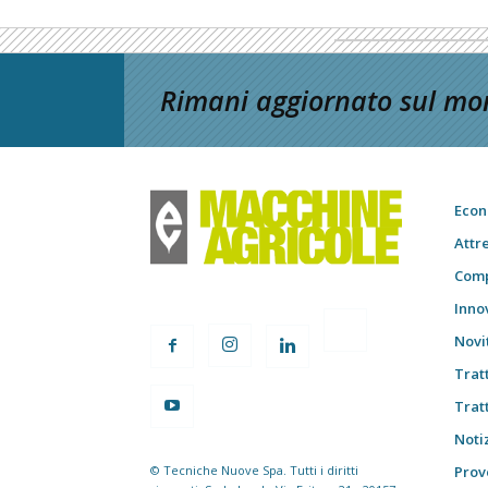
Rimani aggiornato sul mon
Econ
Attr
Comp
Inno
Novi
Trat
Trat
Notiz
© Tecniche Nuove Spa. Tutti i diritti
Prov