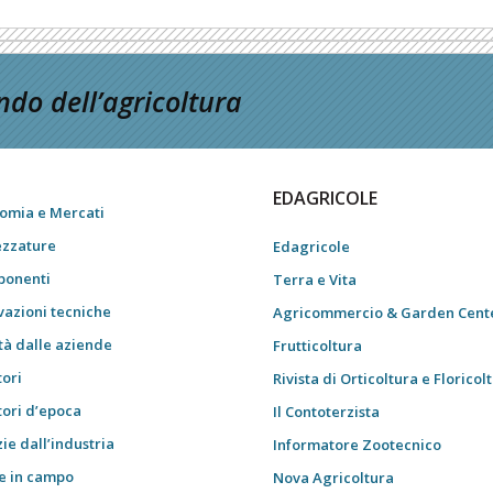
do dell’agricoltura
EDAGRICOLE
omia e Mercati
ezzature
Edagricole
onenti
Terra e Vita
vazioni tecniche
Agricommercio & Garden Cent
tà dalle aziende
Frutticoltura
tori
Rivista di Orticoltura e Floricol
tori d’epoca
Il Contoterzista
ie dall’industria
Informatore Zootecnico
e in campo
Nova Agricoltura