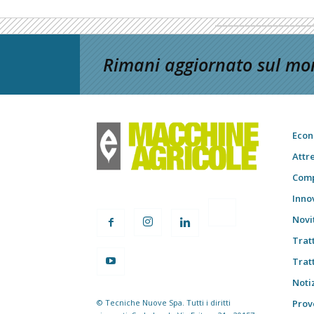
Rimani aggiornato sul mon
Econ
Attr
Comp
Inno
Novi
Trat
Trat
Notiz
© Tecniche Nuove Spa. Tutti i diritti
Prov