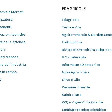
EDAGRICOLE
omia e Mercati
ezzature
Edagricole
onenti
Terra e Vita
vazioni tecniche
Agricommercio & Garden Cent
tà dalle aziende
Frutticoltura
tori
Rivista di Orticoltura e Floricol
tori d’epoca
Il Contoterzista
ie dall’industria
Informatore Zootecnico
e in campo
Nova Agricoltura
o
Olivo e Olio
i
Passione in verde
Suinicoltura
VVQ – Vigne Vini e Qualità
Comitato tecnico scientifico