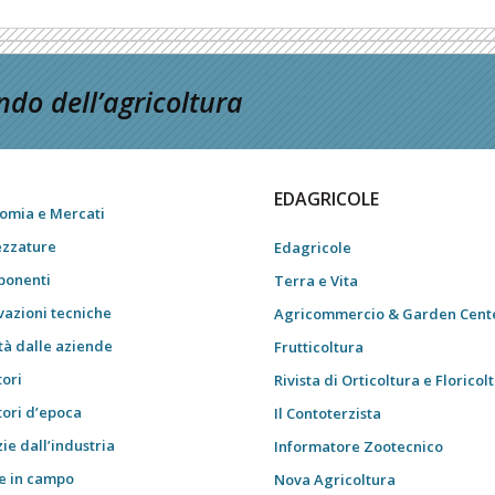
do dell’agricoltura
EDAGRICOLE
omia e Mercati
ezzature
Edagricole
onenti
Terra e Vita
vazioni tecniche
Agricommercio & Garden Cent
tà dalle aziende
Frutticoltura
tori
Rivista di Orticoltura e Floricol
tori d’epoca
Il Contoterzista
ie dall’industria
Informatore Zootecnico
e in campo
Nova Agricoltura