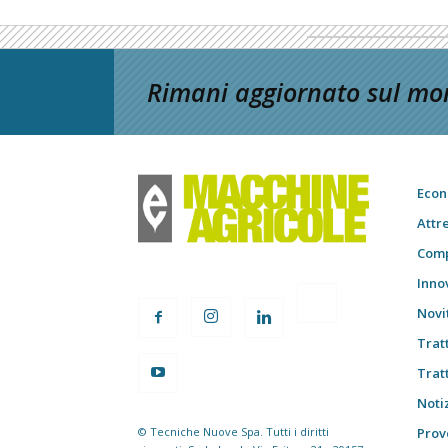
Rimani aggiornato sul mon
Econ
Attr
Comp
Inno
Novi
Trat
Trat
Notiz
© Tecniche Nuove Spa. Tutti i diritti
Prov