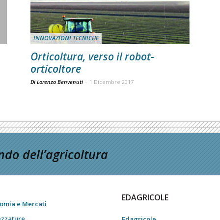
INNOVAZIONI TECNICHE
Orticoltura, verso il robot-
orticoltore
Di Lorenzo Benvenuti
-
1 Dicembre 2017
do dell’agricoltura
EDAGRICOLE
omia e Mercati
ezzature
Edagricole