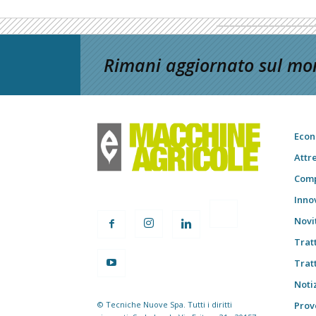
Rimani aggiornato sul mon
Econ
Attr
Comp
Inno
Novi
Trat
Trat
Notiz
© Tecniche Nuove Spa. Tutti i diritti
Prov