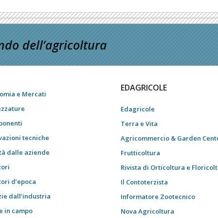
do dell’agricoltura
EDAGRICOLE
omia e Mercati
ezzature
Edagricole
onenti
Terra e Vita
vazioni tecniche
Agricommercio & Garden Cent
tà dalle aziende
Frutticoltura
tori
Rivista di Orticoltura e Floricol
tori d’epoca
Il Contoterzista
ie dall’industria
Informatore Zootecnico
e in campo
Nova Agricoltura