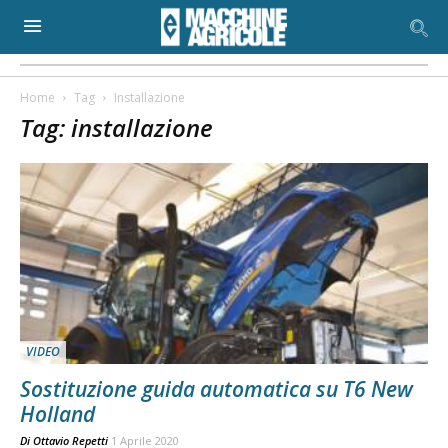
Home
Tag
Installazione
Tag: installazione
VIDEO
Sostituzione guida automatica su T6 New
Holland
Di
Ottavio Repetti
1 Aprile 2020