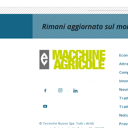
Rimani aggiornato sul mon
Econ
Attr
Comp
Inno
Novi
Trat
Trat
Notiz
© Tecniche Nuove Spa. Tutti i diritti
Prov