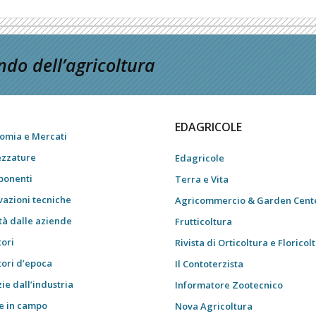
do dell’agricoltura
EDAGRICOLE
omia e Mercati
ezzature
Edagricole
onenti
Terra e Vita
vazioni tecniche
Agricommercio & Garden Cent
tà dalle aziende
Frutticoltura
tori
Rivista di Orticoltura e Floricol
tori d’epoca
Il Contoterzista
ie dall’industria
Informatore Zootecnico
e in campo
Nova Agricoltura