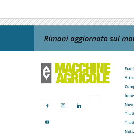
Rimani aggiornato sul mon
Econ
Attr
Comp
Inno
Novi
Trat
Trat
Notiz