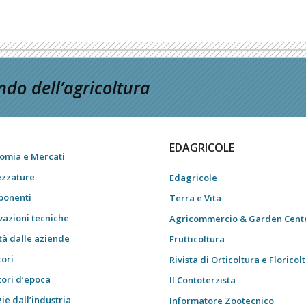
do dell’agricoltura
EDAGRICOLE
omia e Mercati
ezzature
Edagricole
onenti
Terra e Vita
vazioni tecniche
Agricommercio & Garden Cent
tà dalle aziende
Frutticoltura
tori
Rivista di Orticoltura e Floricol
tori d’epoca
Il Contoterzista
ie dall’industria
Informatore Zootecnico