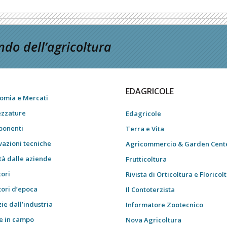
do dell’agricoltura
EDAGRICOLE
omia e Mercati
ezzature
Edagricole
onenti
Terra e Vita
vazioni tecniche
Agricommercio & Garden Cent
tà dalle aziende
Frutticoltura
tori
Rivista di Orticoltura e Floricol
tori d’epoca
Il Contoterzista
ie dall’industria
Informatore Zootecnico
e in campo
Nova Agricoltura