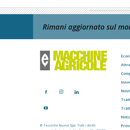
Rimani aggiornato sul mon
Econ
Attr
Comp
Inno
Novi
Trat
Trat
Notiz
© Tecniche Nuove Spa. Tutti i diritti
Prov