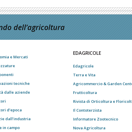
do dell’agricoltura
EDAGRICOLE
omia e Mercati
ezzature
Edagricole
onenti
Terra e Vita
vazioni tecniche
Agricommercio & Garden Cent
tà dalle aziende
Frutticoltura
tori
Rivista di Orticoltura e Floricol
tori d’epoca
Il Contoterzista
ie dall’industria
Informatore Zootecnico
e in campo
Nova Agricoltura