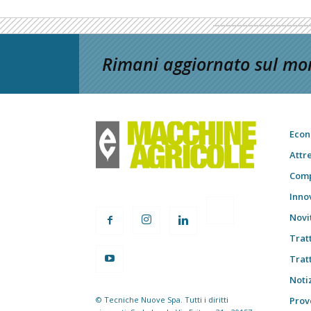
Rimani aggiornato sul mon
Econ
Attr
Comp
Inno
Novi
Trat
Trat
Notiz
© Tecniche Nuove Spa. Tutti i diritti
Prov