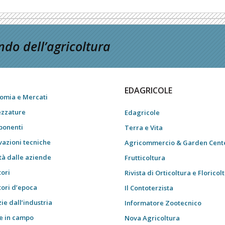
do dell’agricoltura
EDAGRICOLE
omia e Mercati
ezzature
Edagricole
onenti
Terra e Vita
vazioni tecniche
Agricommercio & Garden Cent
tà dalle aziende
Frutticoltura
tori
Rivista di Orticoltura e Floricol
tori d’epoca
Il Contoterzista
ie dall’industria
Informatore Zootecnico
e in campo
Nova Agricoltura