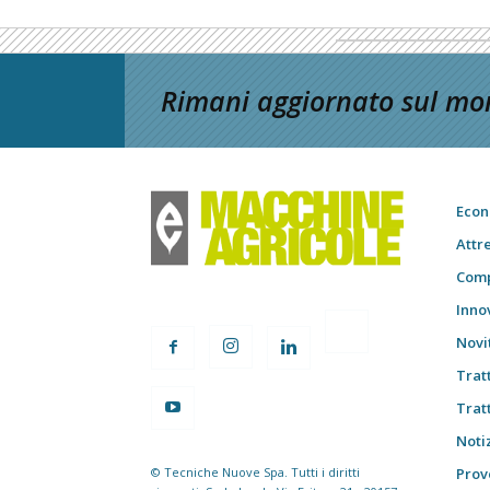
Rimani aggiornato sul mon
Econ
Attr
Comp
Inno
Novi
Trat
Trat
Notiz
© Tecniche Nuove Spa. Tutti i diritti
Prov