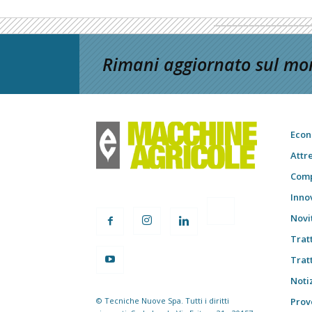
Rimani aggiornato sul mon
Econ
Attr
Comp
Inno
Novi
Trat
Trat
Notiz
© Tecniche Nuove Spa. Tutti i diritti
Prov