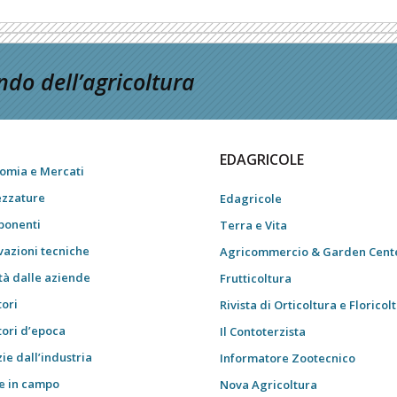
do dell’agricoltura
EDAGRICOLE
omia e Mercati
ezzature
Edagricole
onenti
Terra e Vita
vazioni tecniche
Agricommercio & Garden Cent
tà dalle aziende
Frutticoltura
tori
Rivista di Orticoltura e Floricol
tori d’epoca
Il Contoterzista
ie dall’industria
Informatore Zootecnico
e in campo
Nova Agricoltura