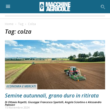
Home
Tag
Colza
Tag: colza
ECONOMIA E MERCATI
Semine autunnali, grano duro in ritirata
Di
Ottavio Repetti
,
Giuseppe Francesco Sportelli
,
Angela Sciortino
e
Alessandro
Palmieri
15 Novembre 2024