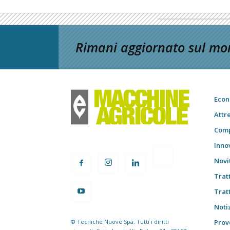
Rimani aggiornato sul mon
Econ
Attr
Comp
Inno
Novi
Trat
Trat
Notiz
© Tecniche Nuove Spa. Tutti i diritti
Prov