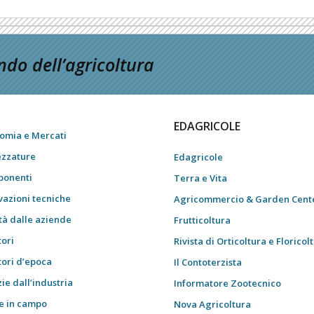
do dell’agricoltura
EDAGRICOLE
omia e Mercati
ezzature
Edagricole
onenti
Terra e Vita
vazioni tecniche
Agricommercio & Garden Cent
tà dalle aziende
Frutticoltura
tori
Rivista di Orticoltura e Floricol
tori d’epoca
Il Contoterzista
ie dall’industria
Informatore Zootecnico
e in campo
Nova Agricoltura