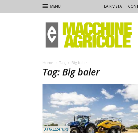
LA RIVISTA
CONT
Macchine
Agricole
Home
Tag
Big baler
Tag: Big baler
ATTREZZATURE