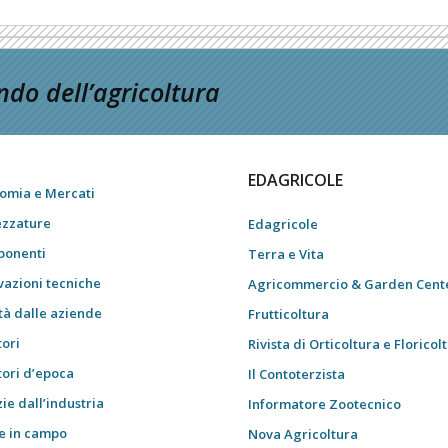
do dell’agricoltura
EDAGRICOLE
omia e Mercati
ezzature
Edagricole
onenti
Terra e Vita
vazioni tecniche
Agricommercio & Garden Cent
tà dalle aziende
Frutticoltura
tori
Rivista di Orticoltura e Floricol
tori d’epoca
Il Contoterzista
ie dall’industria
Informatore Zootecnico
e in campo
Nova Agricoltura