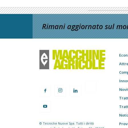
Rimani aggiornato sul mon
Econ
Attr
Comp
Inno
Novi
Trat
Trat
Notiz
© Tecniche Nuove Spa. Tutti i diritti
Prov