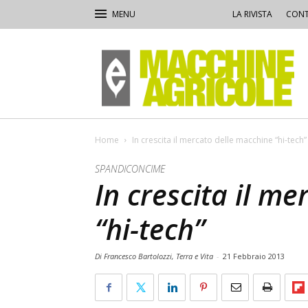
LA RIVISTA
CONT
Macchine
Agricole
Home
In crescita il mercato delle macchine “hi-tech”
SPANDICONCIME
In crescita il m
“hi-tech”
Di Francesco Bartolozzi, Terra e Vita
-
21 Febbraio 2013