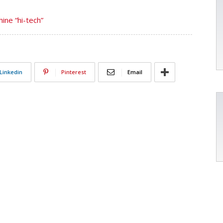
hine “hi-tech”
Linkedin
Pinterest
Email