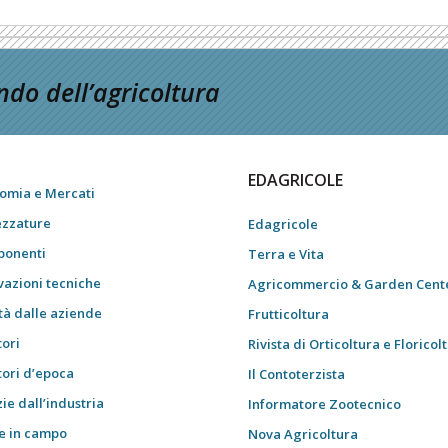
do dell’agricoltura
EDAGRICOLE
omia e Mercati
ezzature
Edagricole
onenti
Terra e Vita
vazioni tecniche
Agricommercio & Garden Cent
tà dalle aziende
Frutticoltura
tori
Rivista di Orticoltura e Floricol
tori d’epoca
Il Contoterzista
ie dall’industria
Informatore Zootecnico
e in campo
Nova Agricoltura