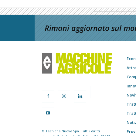
Rimani aggiornato sul mon
Econ
Attr
Comp
Inno
Novi
Trat
Trat
Notiz
© Tecniche Nuove Spa. Tutti i diritti
Prov