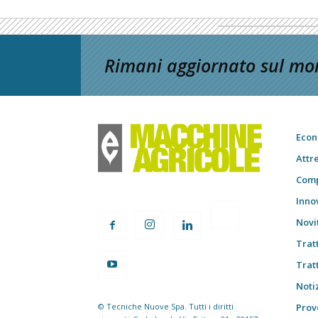
Rimani aggiornato sul mon
Econ
Attr
Comp
Inno
Novi
Trat
Trat
Notiz
© Tecniche Nuove Spa. Tutti i diritti
Prov