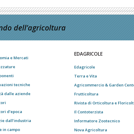
do dell’agricoltura
EDAGRICOLE
omia e Mercati
ezzature
Edagricole
onenti
Terra e Vita
vazioni tecniche
Agricommercio & Garden Cent
tà dalle aziende
Frutticoltura
tori
Rivista di Orticoltura e Floricol
tori d’epoca
Il Contoterzista
ie dall’industria
Informatore Zootecnico
e in campo
Nova Agricoltura