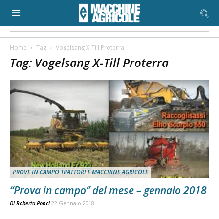
Home
Tag
Vogelsang X-Till Proterra
Tag: Vogelsang X-Till Proterra
PROVE IN CAMPO TRATTORI E MACCHINE AGRICOLE
“Prova in campo” del mese – gennaio 2018
Di
Roberta Ponci
22 Gennaio 2018