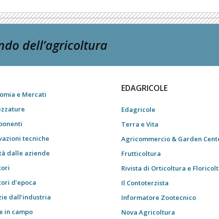
do dell’agricoltura
EDAGRICOLE
omia e Mercati
ezzature
Edagricole
onenti
Terra e Vita
vazioni tecniche
Agricommercio & Garden Cent
tà dalle aziende
Frutticoltura
tori
Rivista di Orticoltura e Floricol
tori d’epoca
Il Contoterzista
ie dall’industria
Informatore Zootecnico
e in campo
Nova Agricoltura