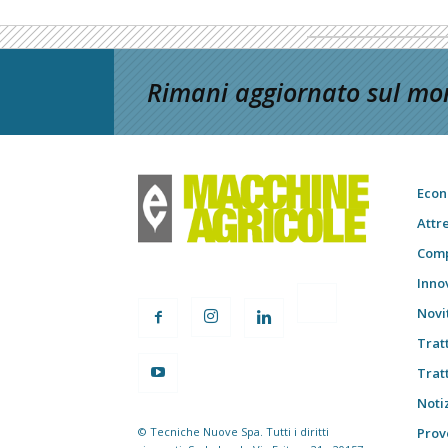
Rimani aggiornato sul mon
Econ
Attr
Comp
Inno
Novi
Trat
Trat
Notiz
© Tecniche Nuove Spa. Tutti i diritti
Prov