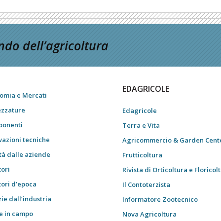
do dell’agricoltura
EDAGRICOLE
omia e Mercati
ezzature
Edagricole
onenti
Terra e Vita
vazioni tecniche
Agricommercio & Garden Cent
tà dalle aziende
Frutticoltura
tori
Rivista di Orticoltura e Floricol
tori d’epoca
Il Contoterzista
ie dall’industria
Informatore Zootecnico
e in campo
Nova Agricoltura