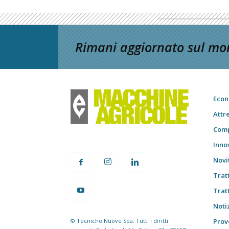
Rimani aggiornato sul mon
Econ
Attr
Comp
Inno
Novi
Trat
Trat
Notiz
© Tecniche Nuove Spa. Tutti i diritti
Prov