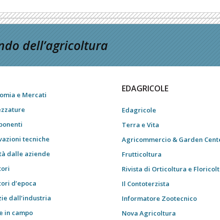
do dell’agricoltura
EDAGRICOLE
omia e Mercati
ezzature
Edagricole
onenti
Terra e Vita
vazioni tecniche
Agricommercio & Garden Cent
tà dalle aziende
Frutticoltura
tori
Rivista di Orticoltura e Floricol
tori d’epoca
Il Contoterzista
ie dall’industria
Informatore Zootecnico
e in campo
Nova Agricoltura