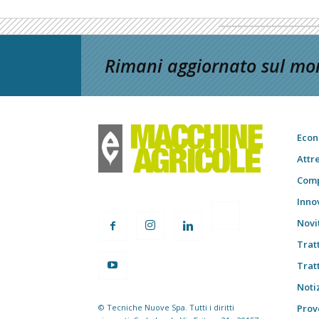
Rimani aggiornato sul mon
Econ
Attr
Comp
Inno
Novi
Trat
Trat
Notiz
© Tecniche Nuove Spa. Tutti i diritti
Prov