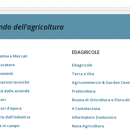
do dell’agricoltura
EDAGRICOLE
omia e Mercati
ezzature
Edagricole
onenti
Terra e Vita
vazioni tecniche
Agricommercio & Garden Cent
tà dalle aziende
Frutticoltura
tori
Rivista di Orticoltura e Floricol
tori d’epoca
Il Contoterzista
ie dall’industria
Informatore Zootecnico
e in campo
Nova Agricoltura