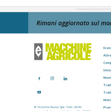
Rimani aggiornato sul mon
Econ
Attr
Comp
Inno
Novi
Trat
Trat
Notiz
© Tecniche Nuove Spa. Tutti i diritti
Prov