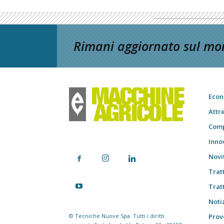
Rimani aggiornato sul mon
Econ
Attr
Comp
Inno
Novi
Trat
Trat
Notiz
© Tecniche Nuove Spa. Tutti i diritti
Prov