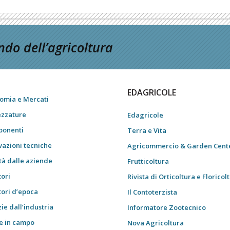
do dell’agricoltura
EDAGRICOLE
omia e Mercati
ezzature
Edagricole
onenti
Terra e Vita
vazioni tecniche
Agricommercio & Garden Cent
tà dalle aziende
Frutticoltura
tori
Rivista di Orticoltura e Floricol
tori d’epoca
Il Contoterzista
ie dall’industria
Informatore Zootecnico
e in campo
Nova Agricoltura