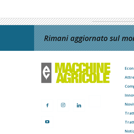
Rimani aggiornato sul mon
Econ
Attr
Comp
Inno
Novi
Trat
Trat
Notiz