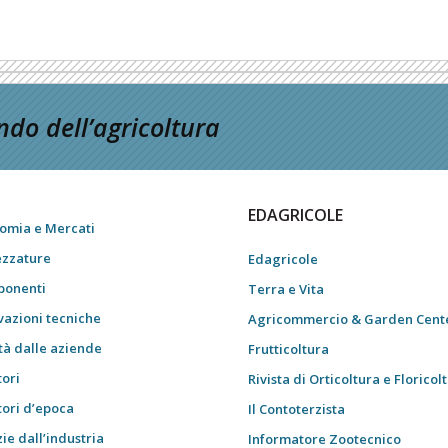
do dell’agricoltura
EDAGRICOLE
omia e Mercati
ezzature
Edagricole
onenti
Terra e Vita
vazioni tecniche
Agricommercio & Garden Cent
tà dalle aziende
Frutticoltura
tori
Rivista di Orticoltura e Floricol
tori d’epoca
Il Contoterzista
ie dall’industria
Informatore Zootecnico