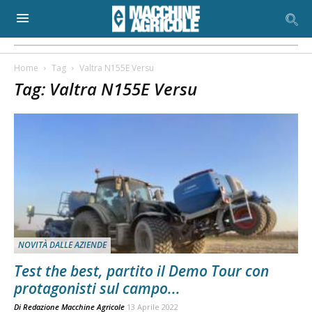
Home
Tag
Valtra N155E Versu
Tag: Valtra N155E Versu
NOVITÀ DALLE AZIENDE
Test the best, partito il Demo Tour con
protagonisti sul campo...
Di
Redazione Macchine Agricole
13 Aprile 2022