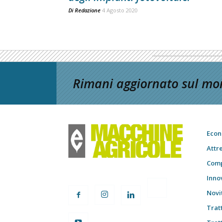
Di
Redazione
4 Agosto 2020
Rimani aggiornato sul mon
Econ
Attr
Comp
Inno
Novi
Trat