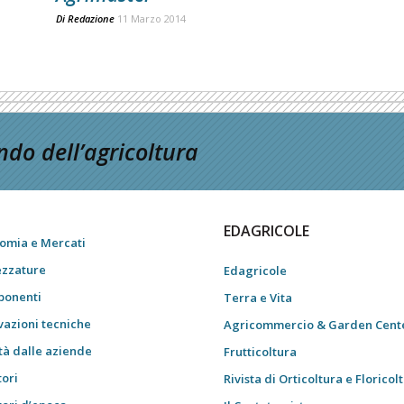
Di
Redazione
11 Marzo 2014
do dell’agricoltura
EDAGRICOLE
omia e Mercati
ezzature
Edagricole
onenti
Terra e Vita
vazioni tecniche
Agricommercio & Garden Cent
tà dalle aziende
Frutticoltura
tori
Rivista di Orticoltura e Floricol