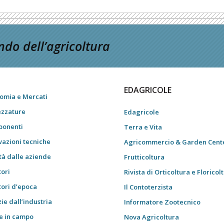
do dell’agricoltura
EDAGRICOLE
omia e Mercati
ezzature
Edagricole
onenti
Terra e Vita
vazioni tecniche
Agricommercio & Garden Cent
tà dalle aziende
Frutticoltura
tori
Rivista di Orticoltura e Floricol
tori d’epoca
Il Contoterzista
ie dall’industria
Informatore Zootecnico
e in campo
Nova Agricoltura