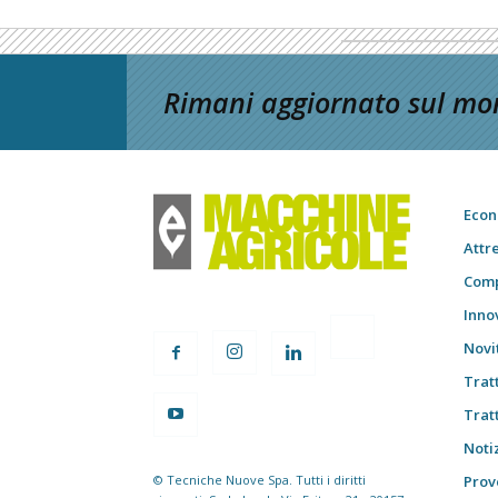
Rimani aggiornato sul mon
Econ
Attr
Comp
Inno
Novi
Trat
Trat
Notiz
© Tecniche Nuove Spa. Tutti i diritti
Prov