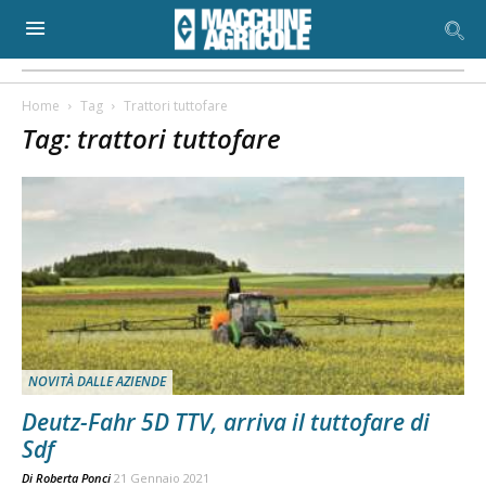
Home
Tag
Trattori tuttofare
Tag: trattori tuttofare
NOVITÀ DALLE AZIENDE
Deutz-Fahr 5D TTV, arriva il tuttofare di
Sdf
Di
Roberta Ponci
21 Gennaio 2021