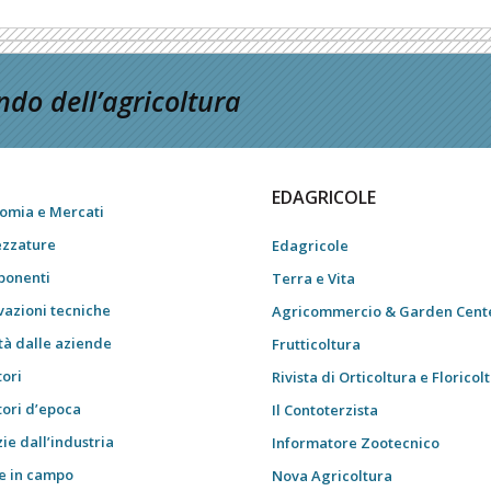
do dell’agricoltura
EDAGRICOLE
omia e Mercati
ezzature
Edagricole
onenti
Terra e Vita
vazioni tecniche
Agricommercio & Garden Cent
tà dalle aziende
Frutticoltura
tori
Rivista di Orticoltura e Floricol
tori d’epoca
Il Contoterzista
ie dall’industria
Informatore Zootecnico
e in campo
Nova Agricoltura