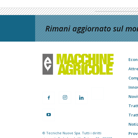
Rimani aggiornato sul mon
Econ
Attr
Comp
Inno
Novi
Trat
Trat
Notiz
© Tecniche Nuove Spa. Tutti i diritti
Prov