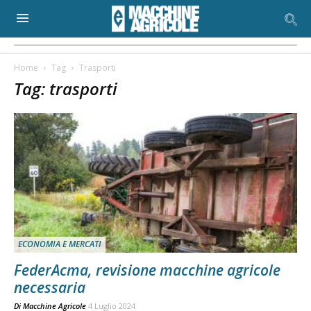
Home
Tag
Trasporti
Tag: trasporti
ECONOMIA E MERCATI
FederAcma, revisione macchine agricole
necessaria
Di
Macchine Agricole
4 Luglio 2024