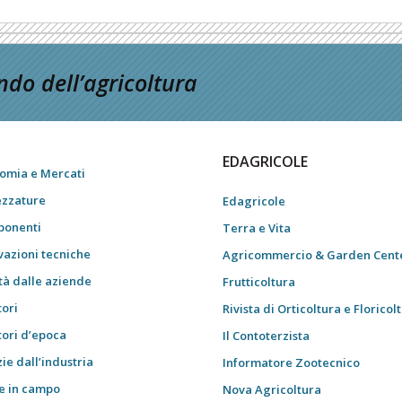
do dell’agricoltura
EDAGRICOLE
omia e Mercati
ezzature
Edagricole
onenti
Terra e Vita
vazioni tecniche
Agricommercio & Garden Cent
tà dalle aziende
Frutticoltura
tori
Rivista di Orticoltura e Floricol
tori d’epoca
Il Contoterzista
ie dall’industria
Informatore Zootecnico
e in campo
Nova Agricoltura