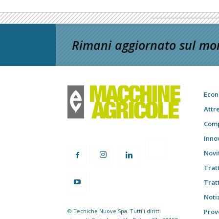
Rimani aggiornato sul mon
Econ
Attr
Comp
Inno
Novi
Trat
Trat
Notiz
© Tecniche Nuove Spa. Tutti i diritti
Prov