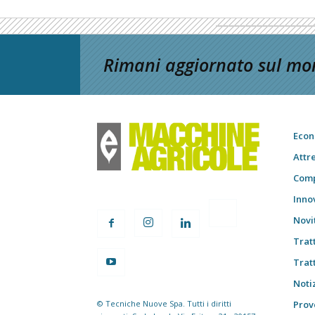
Rimani aggiornato sul mon
Econ
Attr
Comp
Inno
Novi
Trat
Trat
Notiz
© Tecniche Nuove Spa. Tutti i diritti
Prov