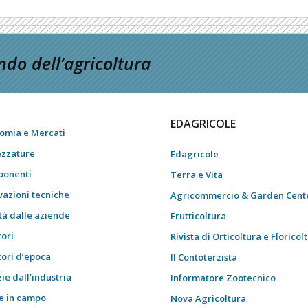
do dell’agricoltura
EDAGRICOLE
omia e Mercati
ezzature
Edagricole
onenti
Terra e Vita
vazioni tecniche
Agricommercio & Garden Cent
tà dalle aziende
Frutticoltura
tori
Rivista di Orticoltura e Floricol
tori d’epoca
Il Contoterzista
ie dall’industria
Informatore Zootecnico
e in campo
Nova Agricoltura