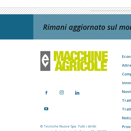
Rimani aggiornato sul mon
Econ
Attr
Comp
Inno
Novi
Trat
Trat
Notiz
© Tecniche Nuove Spa. Tutti i diritti
Prov