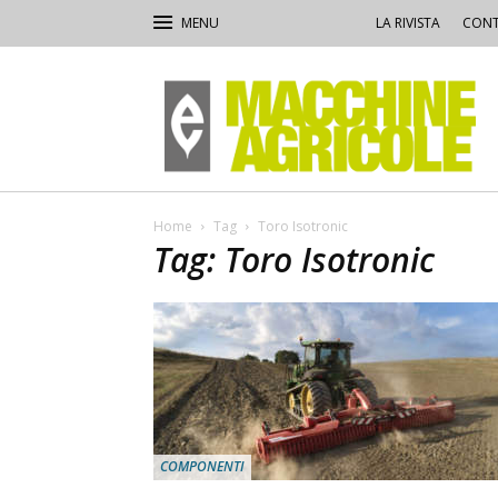
LA RIVISTA
CONT
Macchine
Agricole
Home
Tag
Toro Isotronic
Tag: Toro Isotronic
COMPONENTI