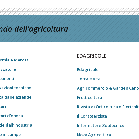
do dell’agricoltura
EDAGRICOLE
omia e Mercati
ezzature
Edagricole
onenti
Terra e Vita
vazioni tecniche
Agricommercio & Garden Cent
tà dalle aziende
Frutticoltura
tori
Rivista di Orticoltura e Floricol
tori d’epoca
Il Contoterzista
ie dall’industria
Informatore Zootecnico
e in campo
Nova Agricoltura