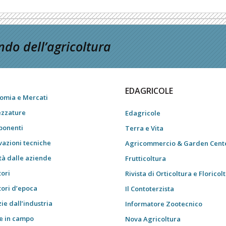
do dell’agricoltura
EDAGRICOLE
omia e Mercati
ezzature
Edagricole
onenti
Terra e Vita
vazioni tecniche
Agricommercio & Garden Cent
tà dalle aziende
Frutticoltura
tori
Rivista di Orticoltura e Floricol
tori d’epoca
Il Contoterzista
ie dall’industria
Informatore Zootecnico
e in campo
Nova Agricoltura