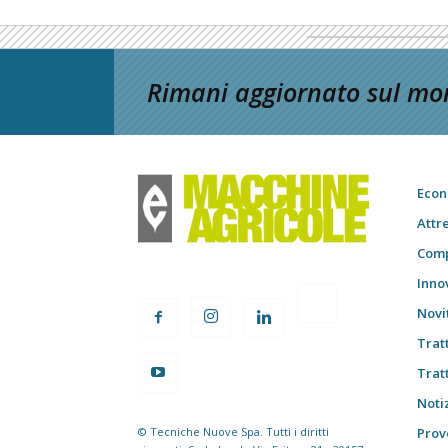
Rimani aggiornato sul mon
Econ
Attr
Comp
Inno
Novi
Trat
Trat
Notiz
© Tecniche Nuove Spa. Tutti i diritti
Prov