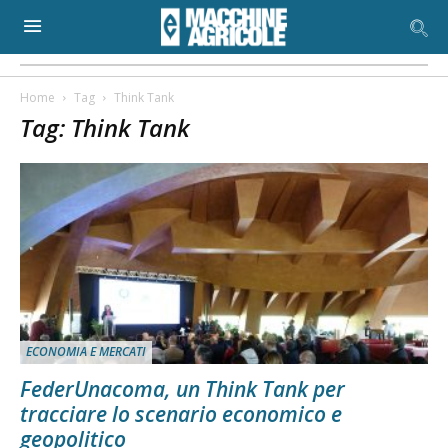
Home
Tag
Think Tank
Tag: Think Tank
ECONOMIA E MERCATI
FederUnacoma, un Think Tank per
tracciare lo scenario economico e
geopolitico