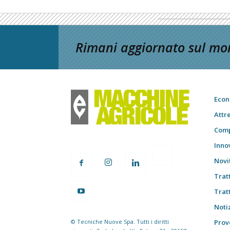
Rimani aggiornato sul mon
Econ
Attr
Comp
Inno
Novi
Trat
Trat
Notiz
© Tecniche Nuove Spa. Tutti i diritti
Prov