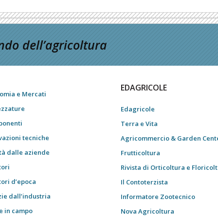
do dell’agricoltura
EDAGRICOLE
omia e Mercati
ezzature
Edagricole
onenti
Terra e Vita
vazioni tecniche
Agricommercio & Garden Cent
tà dalle aziende
Frutticoltura
tori
Rivista di Orticoltura e Floricol
tori d’epoca
Il Contoterzista
ie dall’industria
Informatore Zootecnico
e in campo
Nova Agricoltura